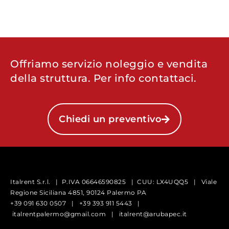
Offriamo servizio noleggio e vendita
della struttura. Per info contattaci.
Chiedi un preventivo
Italrent S.r.l. | P.IVA 06646590825 | CUU: LX4UQQ5 |
Viale
Regione Siciliana 4851, 90124 Palermo PA
+39 091 630 0507
|
+39 393 911 5443
|
italrentpalermo@gmail.com
|
italrent@arubapec.it